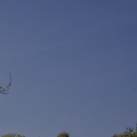
M
E
N
U